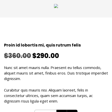
Proin id lobortis mi, quis rutrum felis
Le
Le
$
360.00
$
290.00
prix
prix
Nunc sit amet mauris nulla. Praesent eu tellus commodo,
aliquet mauris sit amet, finibus eros. Duis tristique imperdiet
initial
actuel
dignissim.
était :
est :
Curabitur quis mauris nisi. Aliquam laoreet, felis in
$360.00.
$290.00.
consectetur ultrices, quam sem accumsan turpis, ac
dignissim risus ligula eget enim.