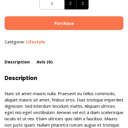
Proin
id
lobortis
mi,
Purchase
quis
rutrum
felis
Catégorie:
Lifestyle
quantity
Description
Avis (0)
Description
Nunc sit amet mauris nulla. Praesent eu tellus commodo,
aliquet mauris sit amet, finibus eros. Duis tristique imperdiet
dignissim. Sed interdum tincidunt mattis. Aliquam ultrices
eget nisi eget vestibulum. Aenean vel est a diam scelerisque
iaculis et ut nisi. Etiam ultricies quis nibh a faucibus. Mauris
non justo quam. Nullam pharetra rutrum augue et tristique.